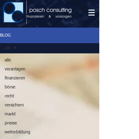
BLOG
alle
alle
veranlagen
finanzieren
börse
recht
versichern
markt
presse
weiterbildung