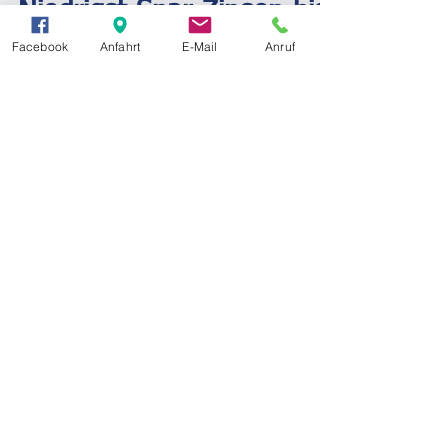
Mag. Walter Posch
30. Okt. 2017
1 Min. Lesezeit
Facebook
Anfahrt
E-Mail
Anruf
veranlagen
Niedrigst-Spar-Zinsen bis
mind. 2019
Niedrigstsparzinsen bis mind. 2019,
Sparbuch ist Verlustbuch, Inflation, Steuer,
- Alterantiven zB. Investmentfonds,
Banken u. Versicherunge