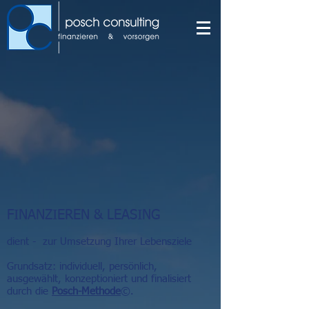
FINANZIEREN & LEASING
dient - zur Umsetzung Ihrer Lebensziele
Grundsatz: individuell, persönlich,
ausgewählt, konzeptioniert und finalisiert
durch die
Posch-Methode
©
.