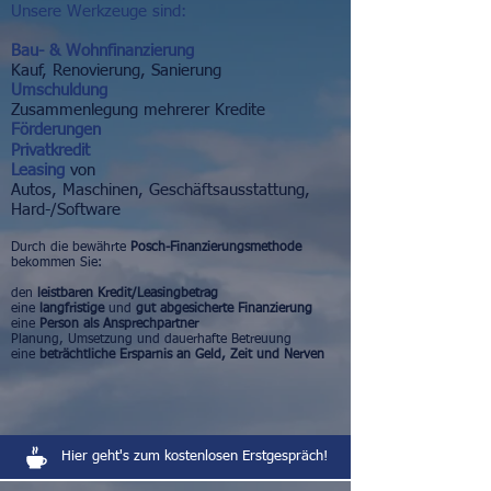
Unsere Werkzeuge sind:
Bau- & Wohnfinanzierung
Kauf, Renovierung, Sanierung
​Umschuldung
Zusammenlegung mehrerer Kredite
​Förderungen
Privatkredit
Leasing
von
Autos, Maschinen, Geschäftsausstattung,
Hard-/Software
Durch die bewährte
Posch-Finanzierungsmethode
bekommen Sie:
den
leistbaren Kredit/Leasingbetrag
eine
langfristige
und
gut abgesicherte Finanzierung
eine
Person als Ansprechpartner
Planung, Umsetzung und dauerhafte Betreuung
eine
beträchtliche Ersparnis an Geld, Zeit und Nerven
Hier geht's zum kostenlosen Erstgespräch!