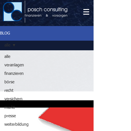
BLOG
alle
alle
veranlagen
finanzieren
börse
recht
versichern
markt
presse
weiterbildung