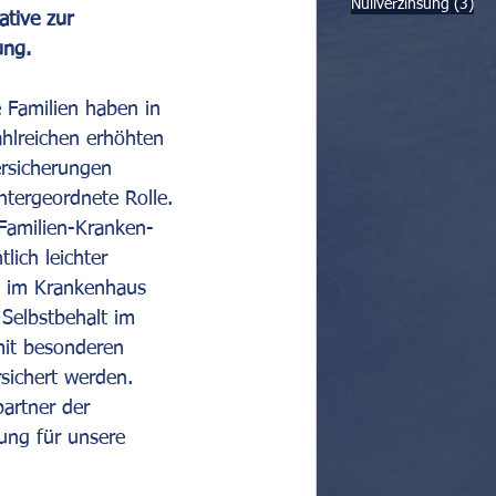
3 B
Nullverzinsung
(3)
tive zur 
ung.
 Familien haben in 
ahlreichen erhöhten 
rsicherungen 
ntergeordnete Rolle. 
 Familien-Kranken-
ich leichter 
ne im Krankenhaus 
Selbstbehalt im 
 mit besonderen 
ichert werden. 
partner der 
sung für unsere 