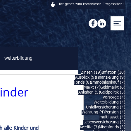
Hier geht's zum kostenlosen Erstgespräch!
weiterbildung
19 Beiträge
10 
Zinsen
(19)
Inflation
(10)
9 Beiträge
9 B
Ausblick
(9)
Finanzierung
(9)
8 Beiträge
7 B
Fonds
(8)
Immobilienkauf
(7)
Kinder
7 Beiträge
6 B
Markt
(7)
Geldmarkt
(6)
5 Beiträge
5 B
Anleihen
(5)
Geldpolitik
(5)
4 B
Vorsorge
(4)
4 B
Weiterbildung
(4)
4 B
Unfallversicherung
(4)
4 Beiträge
4 B
Währung
(4)
Pension
(4)
4 B
multi asset
(4)
3 B
Lebensversicherung
(3)
3 Beiträge
3 B
Kredite
(3)
Mischfonds
(3)
h alle Kinder und 