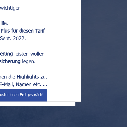
 wichtiger 
lie.
Plus für diesen Tarif
 Sept. 2022.
herung
 leisten wollen 
sicherung
 legen.
en die Highlights zu.
E-Mail, Namen etc. ...
kostenlosen Erstgespräch!