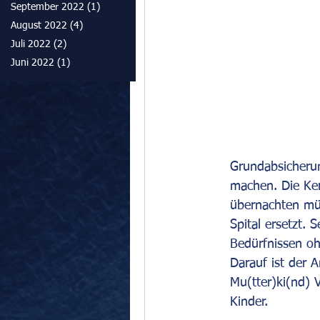
September 2022
(1)
1 Beitrag
August 2022
(4)
4 Beiträge
Juli 2022
(2)
2 Beiträge
Juni 2022
(1)
1 Beitrag
Grundabsicherun
machen. Die Ker
übernachten müs
Spital ersetzt. 
Bedürfnissen o
Darauf ist der A
Mu(tter)ki(nd) V
Kinder. 