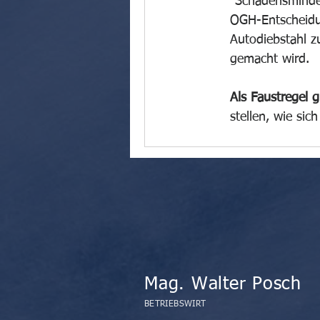
"Schadensminder
OGH-Entscheidun
Autodiebstahl z
gemacht wird.
Als Faustregel gi
stellen, wie sic
Mag. Walter Posch
BETRIEBSWIRT