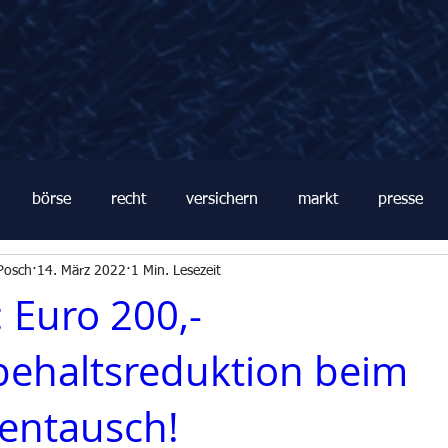
börse
recht
versichern
markt
presse
Posch
14. März 2022
1 Min. Lesezeit
: Euro 200,-
behaltsreduktion beim
entausch!