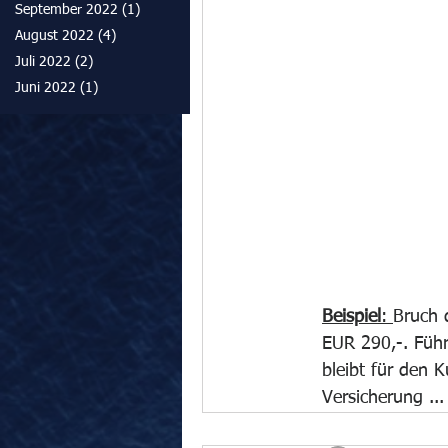
September 2022
(1)
1 Beitrag
August 2022
(4)
4 Beiträge
Juli 2022
(2)
2 Beiträge
Juni 2022
(1)
1 Beitrag
Beispiel
: 
Bruch 
EUR 290,-. Führ
bleibt für den 
Versicherung ...