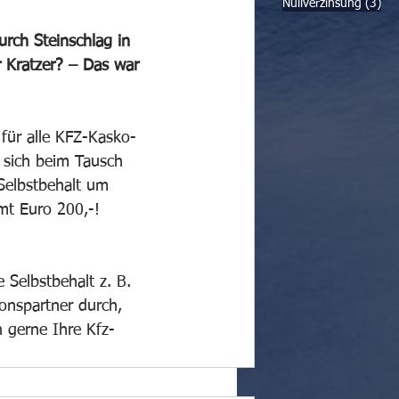
3 B
Nullverzinsung
(3)
urch Steinschlag in 
r Kratzer? – Das war 
 für alle KFZ-Kasko-
 sich beim Tausch 
Selbstbehalt um 
mt Euro 200,-!
 Selbstbehalt z. B. 
onspartner durch, 
n gerne Ihre Kfz-