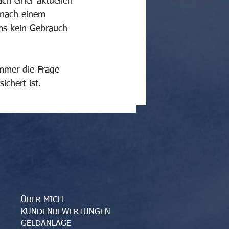
ch einer aktuellen 
 nach einem 
ms kein Gebrauch 
immer die Frage 
ichert ist.
ÜBER MICH
KUNDENBEWERTUNGEN
GELDANLAGE