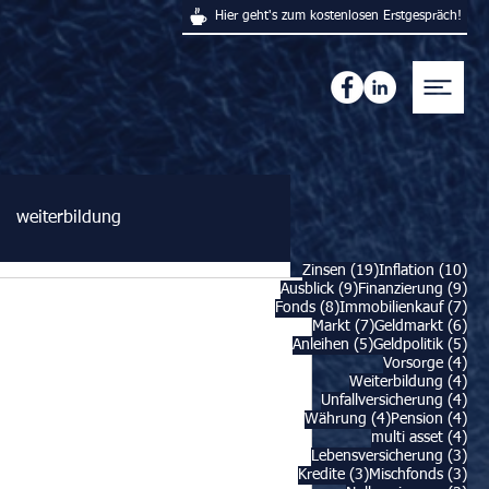
Hier geht's zum kostenlosen Erstgespräch!
weiterbildung
19 Beiträge
10 
Zinsen
(19)
Inflation
(10)
9 Beiträge
9 B
Ausblick
(9)
Finanzierung
(9)
8 Beiträge
7 B
Fonds
(8)
Immobilienkauf
(7)
7 Beiträge
6 B
Markt
(7)
Geldmarkt
(6)
5 Beiträge
5 B
Anleihen
(5)
Geldpolitik
(5)
4 B
Vorsorge
(4)
4 B
Weiterbildung
(4)
4 B
Unfallversicherung
(4)
4 Beiträge
4 B
Währung
(4)
Pension
(4)
4 B
multi asset
(4)
3 B
Lebensversicherung
(3)
3 Beiträge
3 B
Kredite
(3)
Mischfonds
(3)