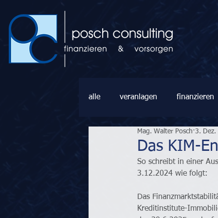
alle
veranlagen
finanzieren
Mag. Walter Posch
3. Dez.
Das KIM-En
So schreibt in einer A
3.12.2024 wie folgt:
Das Finanzmarktstabili
Kreditinstitute-Immobi