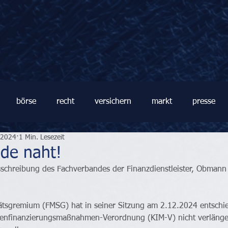
börse
recht
versichern
markt
presse
 2024
1 Min. Lesezeit
de naht!
usschreibung des Fachverbandes der Finanzdienstleister, Obmann
tätsgremium (FMSG) hat in seiner Sitzung am 2.12.2024 entschie
lienfinanzierungsmaßnahmen-Verordnung (KIM-V) nicht verlänge