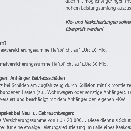
auch mit möglichst geringen Pr
hohem Leistungsumfang auszust
Kfz- und Kaskoleistungen sollte
überprüft werden!
ern?
estversicherungssumme Haftpflicht auf EUR 10 Mio.
malversicherungssumme Haftpflicht auf EUR 30 Mio.
gen: Anhänger-Betriebsschäden
z bei Schäden am Zugfahrzeug durch Kollision mit fix montiert
bundenen Lasten (z.B. Wohnwagen oder sonstige Anhänger). Be
versiert und beschädigt mit dem Anhänger den eigenen PKW.
spaket bei Neu- u. Gebrauchtwagen:
s-Versicherungssumme von EUR 20.000,-. Diese dient als Schut
r für eine etwaige Leistungsreduzierung im Falle eines Kaskos