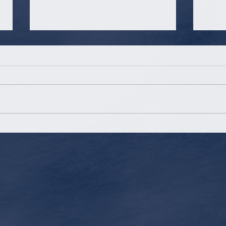
Schlüsseldienst im Rahmen
Kinde
der Haushaltsversicherung
Unfal