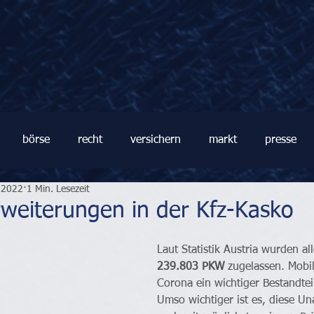
börse
recht
versichern
markt
presse
i 2022
1 Min. Lesezeit
weiterungen in der Kfz-Kasko
Laut Statistik Austria wurden al
239.803 PKW
 zugelassen. Mobil
Corona ein wichtiger Bestandtei
Umso wichtiger ist es, diese Un