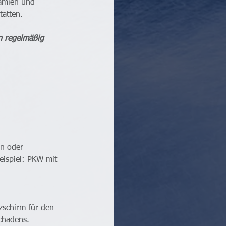
ämien und 
atten. 
n regelmäßig 
en oder 
ispiel: PKW mit 
zschirm für den 
chadens.