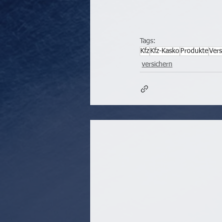
Tags:
Kfz
Kfz-Kasko
Produkte
Ver
versichern