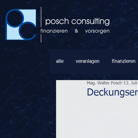
alle
veranlagen
finanzieren
Mag. Walter Posch
13. Jul
Deckungser