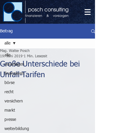
Beitrag
alle
Mag. Walter Posch
alle
19. Juni 2019
1 Min. Lesezeit
Große Unterschiede bei
veranlagen
Unfall-Tarifen
finanzieren
börse
recht
versichern
markt
presse
weiterbildung