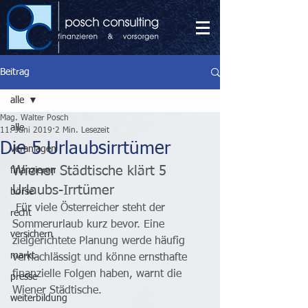
Beitrag
alle
Mag. Walter Posch
alle
11. Juni 2019
2 Min. Lesezeit
Die 5 Urlaubsirrtümer
veranlagen
Wiener Städtische klärt 5 
finanzieren
Urlaubs-Irrtümer
börse
 Für viele Österreicher steht der 
recht
Sommerurlaub kurz bevor. Eine 
versichern
zielgerichtete Planung werde häufig 
markt
vernachlässigt und könne ernsthafte 
finanzielle Folgen haben, warnt die 
presse
Wiener Städtische.
weiterbildung