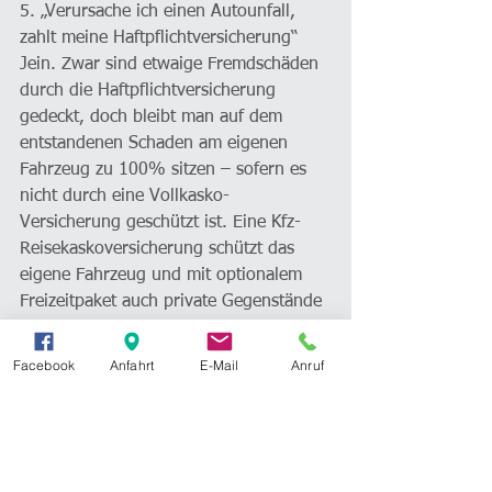
5. „Verursache ich einen Autounfall, 
zahlt meine Haftpflichtversicherung“
Jein. Zwar sind etwaige Fremdschäden 
durch die Haftpflichtversicherung 
gedeckt, doch bleibt man auf dem 
entstandenen Schaden am eigenen 
Fahrzeug zu 100% sitzen – sofern es 
nicht durch eine Vollkasko-
Versicherung geschützt ist. Eine Kfz-
Reisekaskoversicherung schützt das 
eigene Fahrzeug und mit optionalem 
Freizeitpaket auch private Gegenstände 
bei Einbruchsdiebstahl wie 
beispielsweise Golf-, Tauch-, Surf-, 
Facebook
Anfahrt
E-Mail
Anruf
Tennis-, Bergsteiger-, Lauf- und 
Fischereiausrüstungen im Auto und in 
versperrten Dachboxen. 
===================