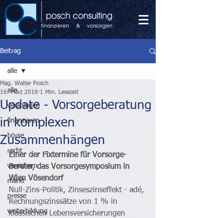
Beitrag
alle
Mag. Walter Posch
alle
16. März 2016
1 Min. Lesezeit
Update - Vorsorgeberatung
veranlagen
in komplexen
finanzieren
börse
Zusammenhängen
recht
Einer der Fixtermine für Vorsorge-
versichern
Berater, das Vorsorgesymposium in 
Wien Vösendorf
markt
Null-Zins-Politik, Zinseszinseffekt - adé, 
presse
Rechnungszinssätze von 1 % in 
weiterbildung
klassischen Lebensversicherungen 